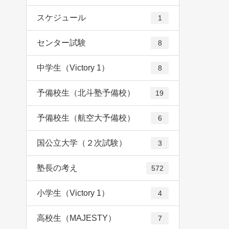
スケジュール
1
センター試験
8
中学生（Victory 1）
8
予備校生（北斗塾予備校）
19
予備校生（航空大予備校）
6
国公立大学（２次試験）
3
塾長の考え
572
小学生（Victory 1）
4
高校生（MAJESTY）
7