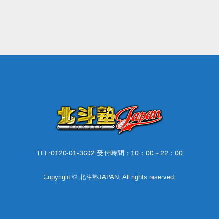
TEL:0120-01-3692 受付時間：10：00～22：00
Copyright © 北斗塾JAPAN. All rights reserved.