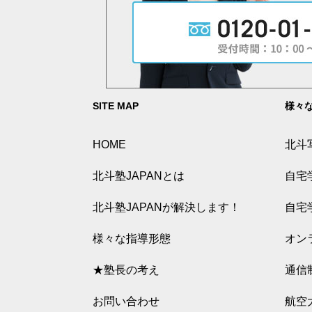
SITE MAP
様々
HOME
北斗
北斗塾JAPANとは
自宅
北斗塾JAPANが解決します！
自宅
様々な指導形態
オン
★塾長の考え
通信
お問い合わせ
航空