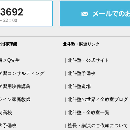
な指導形態
北斗塾・関連リンク
写メQ先生
｜北斗塾・公式サイト
学習コンサルティング
｜北斗塾予備校
学習用映像講義
｜北斗塾道場
ライン家庭教師
｜北斗塾の世界／全教室ブログ
制高校
｜北斗塾・全教室一覧
大予備校
｜塾長・講演のご依頼について