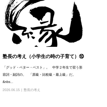
塾長の考え（小学生の時の子育て）⑩
「グッド・ベター・ベスト」。 中学２年生で習う形
容詞・副詞の、 「原級・比較級・最上級」だ。
&nbs...
2026.06.15
塾長の考え