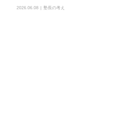
塾長の考え（指導者）
私は指導者である。 北斗塾や北斗塾予備校の塾長
だ。 しかしながら、 私よりも優れている指...
2026.06.06
塾長の考え