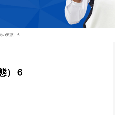
徒の実態）６
態）６