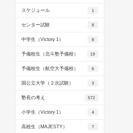
スケジュール
1
センター試験
8
中学生（Victory 1）
8
予備校生（北斗塾予備校）
19
予備校生（航空大予備校）
6
国公立大学（２次試験）
3
塾長の考え
572
小学生（Victory 1）
4
高校生（MAJESTY）
7