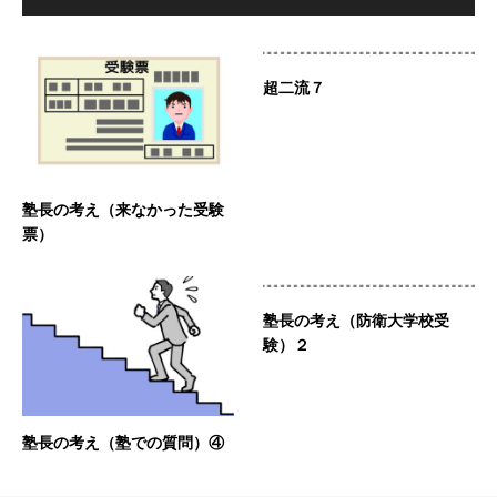
超二流７
塾長の考え（来なかった受験
票）
塾長の考え（防衛大学校受
験）２
塾長の考え（塾での質問）④