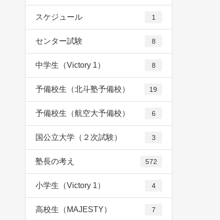
スケジュール
1
センター試験
8
中学生（Victory 1）
8
予備校生（北斗塾予備校）
19
予備校生（航空大予備校）
6
国公立大学（２次試験）
3
塾長の考え
572
小学生（Victory 1）
4
高校生（MAJESTY）
7