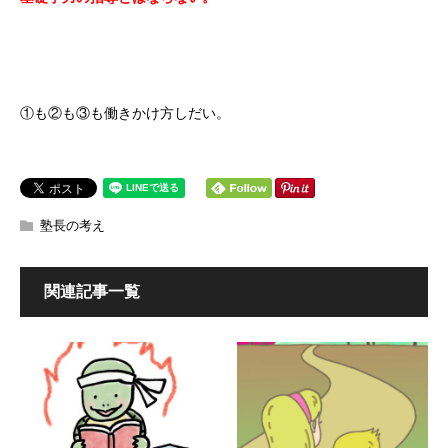
①も②も③も働きかけ方しだい。
塾長の考え
関連記事一覧