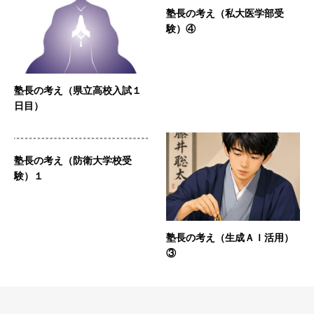
塾長の考え（私大医学部受
験）④
塾長の考え（県立高校入試１
日目）
塾長の考え（防衛大学校受
験）１
塾長の考え（生成ＡＩ活用）
③