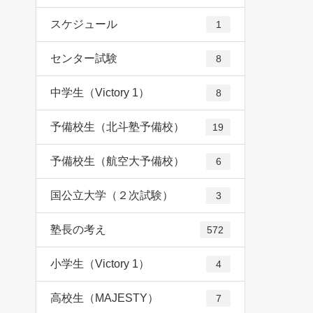
スケジュール
1
センター試験
8
中学生（Victory 1）
8
予備校生（北斗塾予備校）
19
予備校生（航空大予備校）
6
国公立大学（２次試験）
3
塾長の考え
572
小学生（Victory 1）
4
高校生（MAJESTY）
7