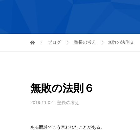
ブログ
塾長の考え
無敗の法則６
無敗の法則６
2019.11.02
塾長の考え
ある面談でこう言われたことがある。