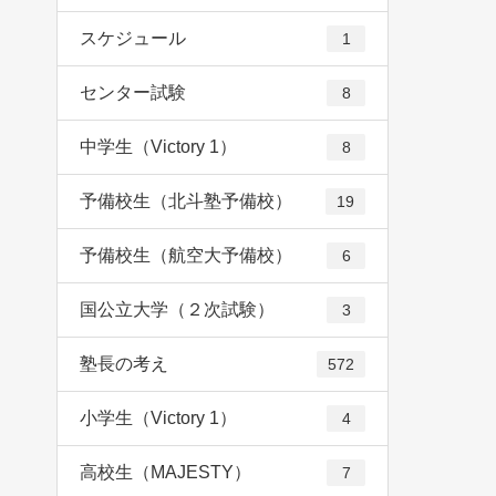
スケジュール
1
センター試験
8
中学生（Victory 1）
8
予備校生（北斗塾予備校）
19
予備校生（航空大予備校）
6
国公立大学（２次試験）
3
塾長の考え
572
小学生（Victory 1）
4
高校生（MAJESTY）
7